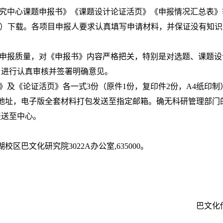
研究中心课题申报书》《课题设计论证活页》《申报情况汇总表
cn/index.htm）下载。各项目申报人要求认真填写申请材料，并保证没
保申报质量，对《申报书》内容严格把关，特别是对选题、课题
，进行认真审核并签署明确意见。
》及《论证活页》各一式3份（原件1份，复印件2份，A4纸印
地址，电子版全套材料打包发送至指定邮箱。确无科研管理部门
报送至中心。
巴文化研究院3022A办公室,635000。
巴文化