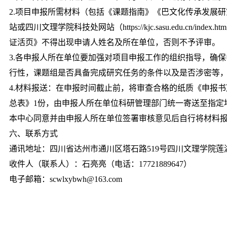
2.项目申报所需材料（包括《课题指南》《巴文化传承发展
站或四川文理学院科技处网站（https://kjc.sasu.edu.
证活页》不得出现申请人姓名及所在单位，否则不予评审。
3.各申报人所在单位要加强对项目申报工作的组织指导，确
行性，课题组是否具备完成研究任务的条件以及是否涉密等
4.材料报送：在申报时间截止前，将审查合格的纸质《申报书
总表》1份，由申报人所在单位科研管理部门统一寄送至指定
本中心同意并由申报人所在单位签署审核意见后自行将材料
六、联系方式
通讯地址：四川省达州市通川区塔石路519号四川文理学院莲湖校区
收件人（联系人）：石亮亮（电话：17721889647）
电子邮箱：scwlxybwh@163.com