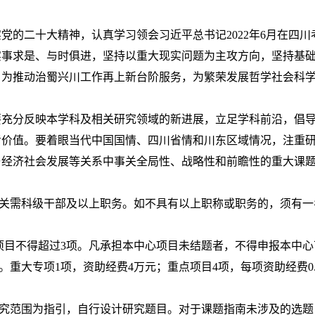
党的二十大精神，认真学习领会习近平总书记2022年6月在四川
实事求是、与时俱进，坚持以重大现实问题为主攻方向，坚持基
，为推动治蜀兴川工作再上新台阶服务，为繁荣发展哲学社会科
要充分反映本学科及相关研究领域的新进展，立足学科前沿，倡
考价值。要着眼当代中国国情、四川省情和川东区域情况，注重
与经济社会发展等关系中事关全局性、战略性和前瞻性的重大课
机关需科级干部及以上职务。如不具有以上职称或职务的，须有
究项目不得超过3项。凡承担本中心项目未结题者，不得申报本中
。重大专项1项，资助经费4万元；重点项目4项，每项资助经费0
研究范围为指引，自行设计研究题目。对于课题指南未涉及的选