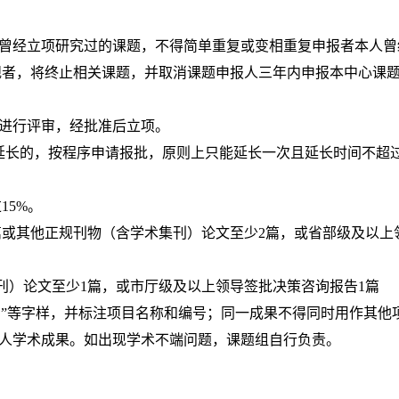
人曾经立项研究过的课题，不得简单重复或变相重复申报者本人曾
规者，将终止相关课题，并取消课题申报人三年内申报本中心课
家进行评审，经批准后立项。
要延长的，按程序申请报批，原则上只能延长一次且延长时间不超过
15%。
篇或其他正规刊物（含学术集刊）论文至少2篇，或省部级及以上
刊）论文至少1篇，或市厅级及以上领导签批决策咨询报告1篇
目”等字样，并标注项目名称和编号；同一成果不得同时用作其他
他人学术成果。如出现学术不端问题，课题组自行负责。